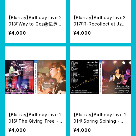
【Blu-ray】Birthday Live 2
【Blu-ray】Birthday Live2
018『Way to Go』@伝承ホ
017『R-Recollect at JzBr
ール 2018/04/18
at』2017/04/15
¥4,000
¥4,000
【Blu-ray】Birthday Live 2
【Blu-ray】Birthday Live 2
016『The Giving Tree -
014『Spring Spining -拝
Bloom like flowers -』@
啓、レオナルド・ダ・ヴィンチ
¥4,000
¥4,000
さくらホール 2016/04/15
様- 』@渋谷gee.ge 2014/