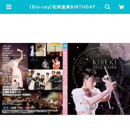
【Blu-ray】松岡里果BIRTHDAY C
ONCERT 2023『KISEKI』@渋谷伝
承ホール 2023/04/14 | 変な生き
物ショップ