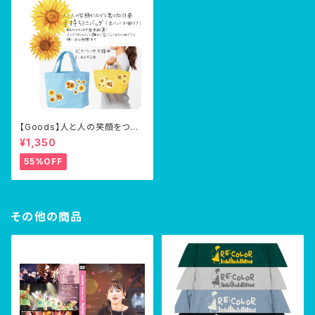
【Goods】人と人の笑顔をつな
げる君は向日葵・手持ちバッグ
¥1,350
(缶バッジ8個つき)
55%OFF
その他の商品