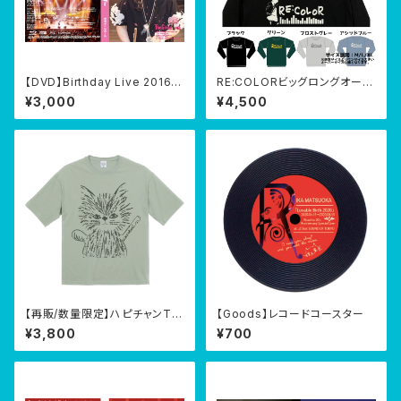
【DVD】Birthday Live 2016
RE:COLORビッグロングオーバ
『The Giving Tree - Bloom l
ーTシャツ
¥3,000
¥4,500
ike flowers -』@さくらホール
2016/04/15
【再販/数量限定】ハピチャンTシ
【Goods】レコードコースター
ャツ【5色】
¥3,800
¥700