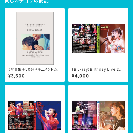
同じカテゴリの商品
【写真集＋50分ドキュメントムー
【Blu-ray】Birthday Live 201
ビー】松岡里果BIRTHDAY CO
8『Way to Go』@伝承ホール 2
¥3,500
¥4,000
NCERT 2023『KISEKI』@渋谷
018/04/18
伝承ホール 2023/04/14