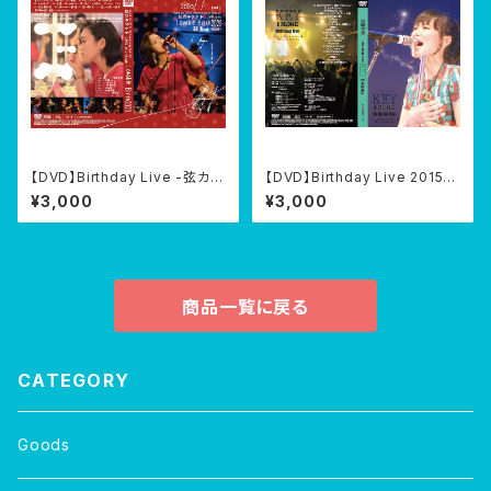
【DVD】Birthday Live -弦カル
【DVD】Birthday Live 2015『K
テット-『Lovable Birth2020』
EY -20150415- 』@伝承ホー
¥3,000
¥3,000
@渋谷JZ Brat 2020/04/15夜
ル 2015/04/15
公演
商品一覧に戻る
CATEGORY
Goods