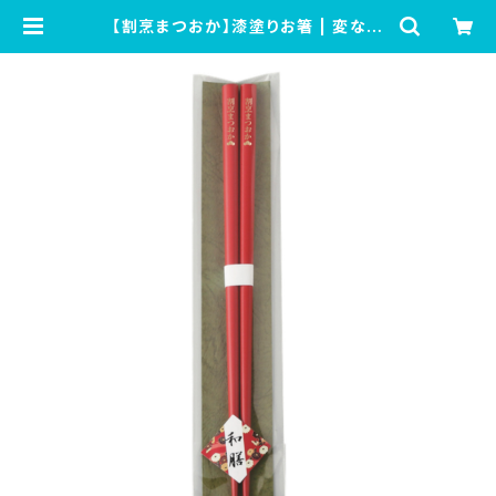
【割烹まつおか】漆塗りお箸 | 変な生
き物ショップ