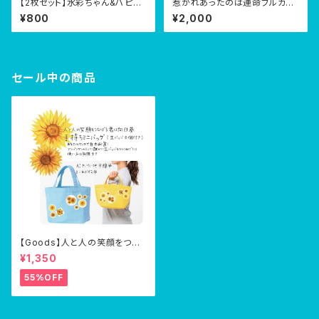
【2枚セット】水彩ちゃん&ハピチ
惹かれあったのは運命フルカラ
ャンステッカー【直筆お手紙付
ー大判タオル
¥800
¥2,000
き】
セール中の商品
【Goods】人と人の笑顔をつな
げる君は向日葵・手持ちバッグ
¥1,350
(缶バッジ8個つき)
55%OFF