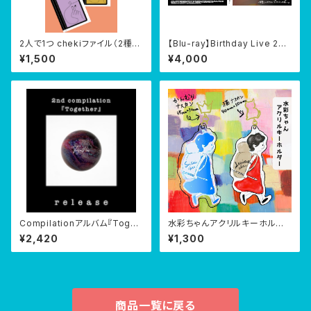
2人で1つ chekiファイル（2種：
【Blu-ray】Birthday Live 201
ゴールド・パープル）
4『Spring Spining -拝啓、レ
¥1,500
¥4,000
オナルド・ダ・ヴィンチ様- 』@渋
谷gee.ge 2014/04/15
Compilationアルバム『Toget
水彩ちゃんアクリルキーホルダ
her』
ー
¥2,420
¥1,300
商品一覧に戻る