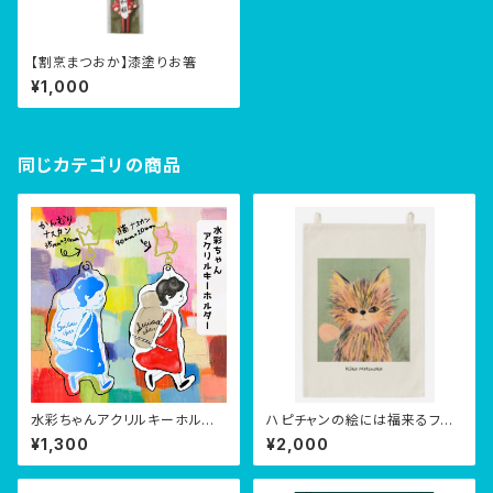
【割烹まつおか】漆塗りお箸
¥1,000
同じカテゴリの商品
水彩ちゃんアクリルキーホルダ
ハピチャンの絵には福来るファ
ー
ブリックポスター(生サイン付き)
¥1,300
¥2,000