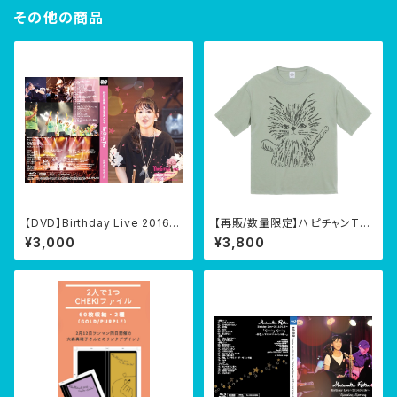
その他の商品
【DVD】Birthday Live 2016
【再販/数量限定】ハピチャンTシ
『The Giving Tree - Bloom l
ャツ【5色】
¥3,000
¥3,800
ike flowers -』@さくらホール
2016/04/15