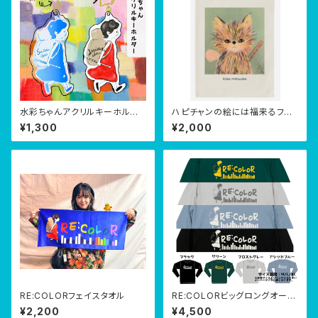
水彩ちゃんアクリルキーホルダ
ハピチャンの絵には福来るファ
ー
ブリックポスター(生サイン付き)
¥1,300
¥2,000
RE:COLORフェイスタオル
RE:COLORビッグロングオーバ
ーTシャツ
¥2,200
¥4,500