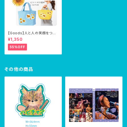
【Goods】人と人の笑顔をつな
げる君は向日葵・手持ちバッグ
¥1,350
(缶バッジ8個つき)
55%OFF
その他の商品