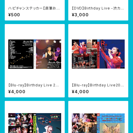
ハピチャンステッカー【直筆お手
【DVD】Birthday Live -渋カル
紙付き】
テット-『Lovable Birth2020』
¥500
¥3,000
@渋谷JZ Brat 2020/04/15昼
公演
【Blu-ray】Birthday Live 201
【Blu-ray】Birthday Live201
4『Spring Spining -拝啓、レ
7『R-Recollect at JzBrat』2
¥4,000
¥4,000
オナルド・ダ・ヴィンチ様- 』@渋
017/04/15
谷gee.ge 2014/04/15