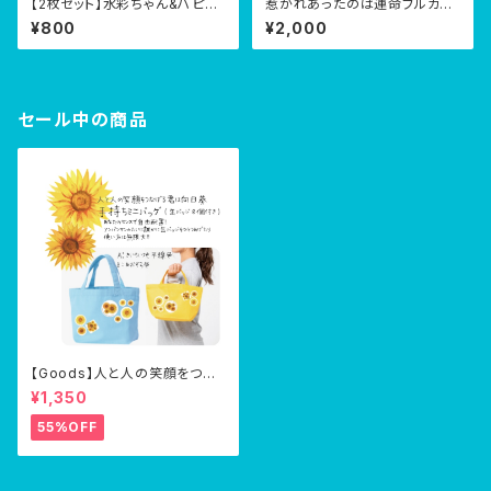
【2枚セット】水彩ちゃん&ハピチ
惹かれあったのは運命フルカラ
ャンステッカー【直筆お手紙付
ー大判タオル
¥800
¥2,000
き】
セール中の商品
【Goods】人と人の笑顔をつな
げる君は向日葵・手持ちバッグ
¥1,350
(缶バッジ8個つき)
55%OFF