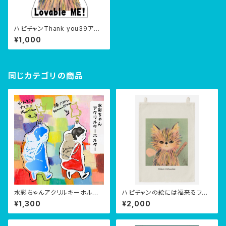
ハピチャンThank you39アク
リルキーホルダー
¥1,000
同じカテゴリの商品
水彩ちゃんアクリルキーホルダ
ハピチャンの絵には福来るファ
ー
ブリックポスター(生サイン付き)
¥1,300
¥2,000