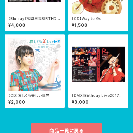
【Blu-ray】松岡里果BIRTHDA
【CD】Way to Go
Y CONCERT 2023『KISEKI』
¥4,000
¥1,500
@渋谷伝承ホール 2023/04/1
4
【CD】哀しくも美しい世界
【DVD】Birthday Live2017『R
-Recollect at JzBrat』2017/
¥2,000
¥3,000
04/15
商品一覧に戻る