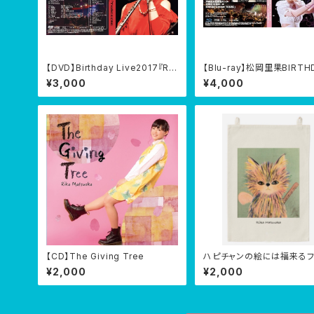
【DVD】Birthday Live2017『R-
【Blu-ray】松岡里果BIRTH
Recollect at JzBrat』2017/0
CONCERT 2023『KISEK
¥3,000
¥4,000
4/15
谷伝承ホール 2023/04/14
【CD】The Giving Tree
ハピチャンの絵には福来るフ
リックポスター(生サイン付き
¥2,000
¥2,000