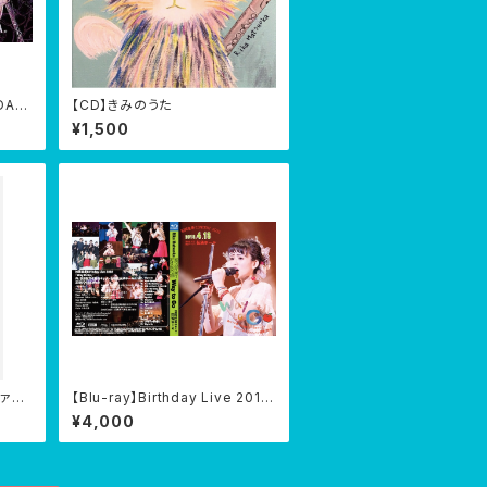
DAY
【CD】きみのうた
I』@渋
¥1,500
ァブ
【Blu-ray】Birthday Live 2018
)
『Way to Go』@伝承ホール 201
¥4,000
8/04/18