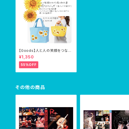
【Goods】人と人の笑顔をつなげ
る君は向日葵・手持ちバッグ(缶バ
¥1,350
ッジ8個つき)
55%OFF
その他の商品