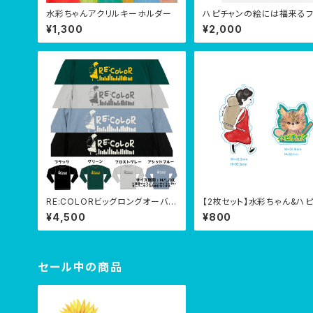
水彩ちゃんアクリルキーホルダー
ハピチャンの絵には福来るフ
リックポスター(生サイン付き
¥1,300
¥2,000
RE:COLORビッグロングオーバー
【2枚セット】水彩ちゃん&ハ
Tシャツ
ンステッカー【直筆お手紙付
¥4,500
¥800
セール中の商品