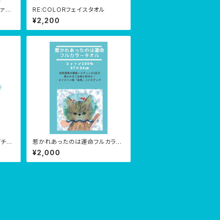
ァブ
RE:COLORフェイスタオル
)
¥2,200
ピチャ
惹かれあったのは運命フルカラー
き】
大判タオル
¥2,000